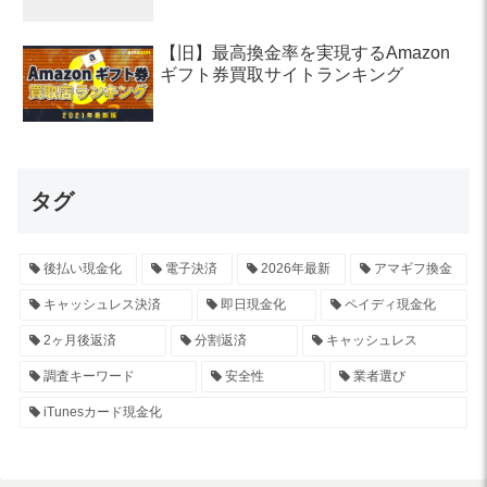
【旧】最高換金率を実現するAmazon
ギフト券買取サイトランキング
タグ
後払い現金化
電子決済
2026年最新
アマギフ換金
キャッシュレス決済
即日現金化
ペイディ現金化
2ヶ月後返済
分割返済
キャッシュレス
調査キーワード
安全性
業者選び
iTunesカード現金化