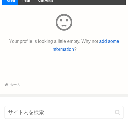
About
Posts
Comments
sentiment_dissatisfied
Your profile is looking a little empty. Why not
add some
information
?
ホーム